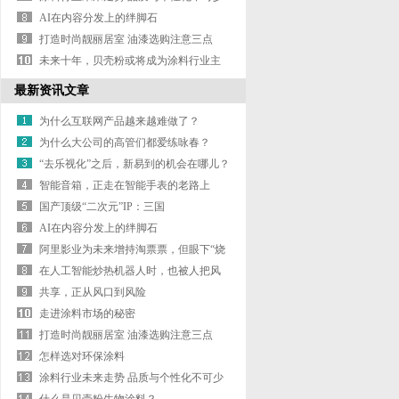
AI在内容分发上的绊脚石
打造时尚靓丽居室 油漆选购注意三点
未来十年，贝壳粉或将成为涂料行业主
流
最新资讯文章
为什么互联网产品越来越难做了？
为什么大公司的高管们都爱练咏春？
“去乐视化”之后，新易到的机会在哪儿？
智能音箱，正走在智能手表的老路上
国产顶级“二次元”IP：三国
AI在内容分发上的绊脚石
阿里影业为未来增持淘票票，但眼下“烧
钱”
在人工智能炒热机器人时，也被人把风
带进了
共享，正从风口到风险
走进涂料市场的秘密
打造时尚靓丽居室 油漆选购注意三点
怎样选对环保涂料
涂料行业未来走势 品质与个性化不可少