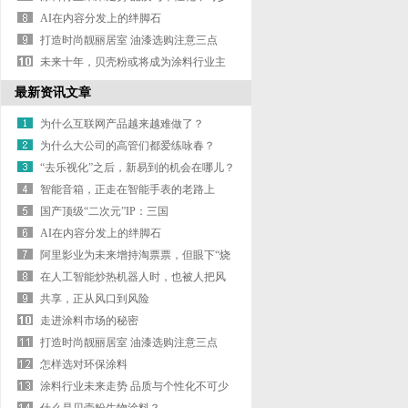
AI在内容分发上的绊脚石
打造时尚靓丽居室 油漆选购注意三点
未来十年，贝壳粉或将成为涂料行业主
流
最新资讯文章
为什么互联网产品越来越难做了？
为什么大公司的高管们都爱练咏春？
“去乐视化”之后，新易到的机会在哪儿？
智能音箱，正走在智能手表的老路上
国产顶级“二次元”IP：三国
AI在内容分发上的绊脚石
阿里影业为未来增持淘票票，但眼下“烧
钱”
在人工智能炒热机器人时，也被人把风
带进了
共享，正从风口到风险
走进涂料市场的秘密
打造时尚靓丽居室 油漆选购注意三点
怎样选对环保涂料
涂料行业未来走势 品质与个性化不可少