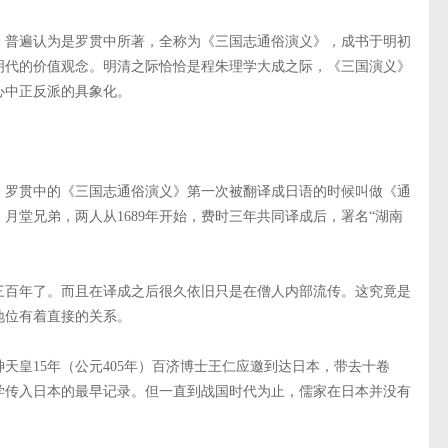
，普遍认为是罗贯中所著，全称为《三国志通俗演义》，成书于明初
明代的价值观念。明清之际恰恰是程朱理学大成之际，《三国演义》
心中正反派的具象化。
。罗贯中的《三国志通俗演义》第一次被翻译成日语的时候叫做《通
月堂兄弟，两人从1689年开始，费时三年共同译成后，署名“湖南
三百年了。而且在译成之后很久依旧只是在僧人内部流传。这究竟是
地位有着直接的关系。
天皇15年（公元405年）百济博士王仁应邀到达日本，带去十卷
学传入日本的最早记录。但一直到战国时代为止，儒家在日本并没有