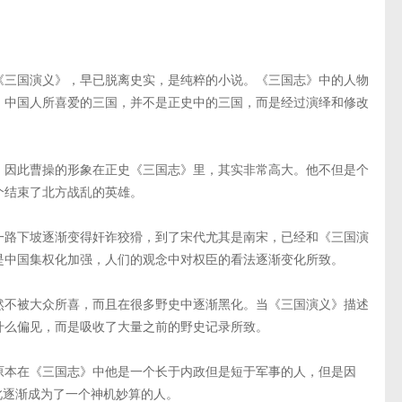
《三国演义》，早已脱离史实，是纯粹的小说。《三国志》中的人物
。中国人所喜爱的三国，并不是正史中的三国，而是经过演绎和修改
，因此曹操的形象在正史《三国志》里，其实非常高大。他不但是个
个结束了北方战乱的英雄。
一路下坡逐渐变得奸诈狡猾，到了宋代尤其是南宋，已经和《三国演
是中国集权化加强，人们的观念中对权臣的看法逐渐变化所致。
然不被大众所喜，而且在很多野史中逐渐黑化。当《三国演义》描述
什么偏见，而是吸收了大量之前的野史记录所致。
原本在《三国志》中他是一个长于内政但是短于军事的人，但是因
此逐渐成为了一个神机妙算的人。