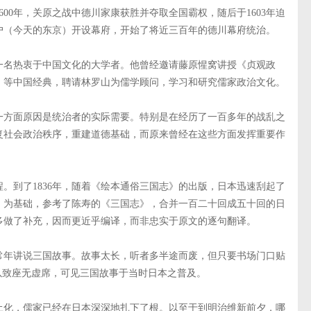
00年，关原之战中德川家康获胜并夺取全国霸权，随后于1603年迫
户（今天的东京）开设幕府，开始了将近三百年的德川幕府统治。
一名热衷于中国文化的大学者。他曾经邀请藤原惺窝讲授《贞观政
》等中国经典，聘请林罗山为儒学顾问，学习和研究儒家政治文化。
一方面原因是统治者的实际需要。特别是在经历了一百多年的战乱之
复社会政治秩序，重建道德基础，而原来曾经在这些方面发挥重要作
。到了1836年，随着《绘本通俗三国志》的出版，日本迅速刮起了
》为基础，参考了陈寿的《三国志》，合并一百二十回成五十回的日
多做了补充，因而更近乎编译，而非忠实于原文的逐句翻译。
常年讲说三国故事。故事太长，听者多半途而废，但只要书场门口贴
以致座无虚席，可见三国故事于当时日本之普及。
土化，儒家已经在日本深深地扎下了根。以至于到明治维新前夕，哪