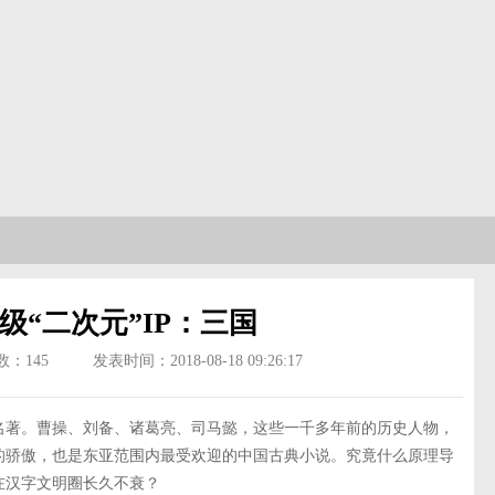
级“二次元”IP：三国
数：
145
发表时间：2018-08-18 09:26:17
名著。曹操、刘备、诸葛亮、司马懿，这些一千多年前的历史人物，
的骄傲，也是东亚范围内最受欢迎的中国古典小说。究竟什么原理导
在汉字文明圈长久不衰？