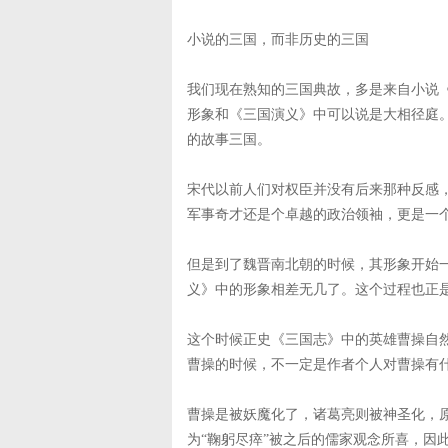
小说的三国，而非历史的三国
我们现在熟知的三国典故，多是来自小说
形象和《三国演义》中可以说是大相径庭
的故事三国。
宋代以前人们对权臣并没有后来那种反感
军事奇才还是个卓越的政治领袖，更是一
但是到了魏晋南北朝的时候，其形象开始
义》中的形象相差无几了。这个过程也正
这个时候正史《三国志》中的英雄曹操自
曹操的时候，不一定是作者个人对曹操有
曹操是被妖魔化了，诸葛亮则被神圣化，
为“鞠躬尽瘁”被之后的儒家观念所喜，因