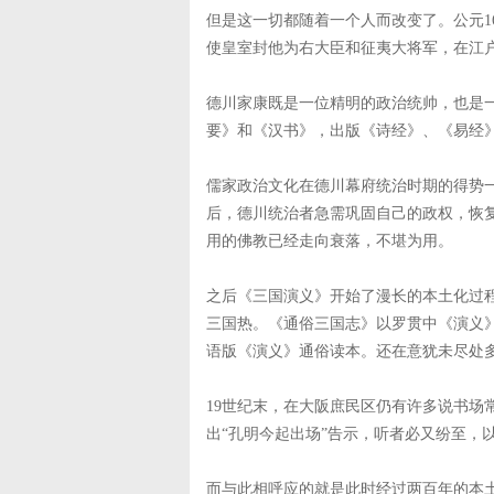
但是这一切都随着一个人而改变了。公元16
使皇室封他为右大臣和征夷大将军，在江
德川家康既是一位精明的政治统帅，也是
要》和《汉书》，出版《诗经》、《易经
儒家政治文化在德川幕府统治时期的得势
后，德川统治者急需巩固自己的政权，恢
用的佛教已经走向衰落，不堪为用。
之后《三国演义》开始了漫长的本土化过程
三国热。《通俗三国志》以罗贯中《演义
语版《演义》通俗读本。还在意犹未尽处
19世纪末，在大阪庶民区仍有许多说书场
出“孔明今起出场”告示，听者必又纷至，
而与此相呼应的就是此时经过两百年的本