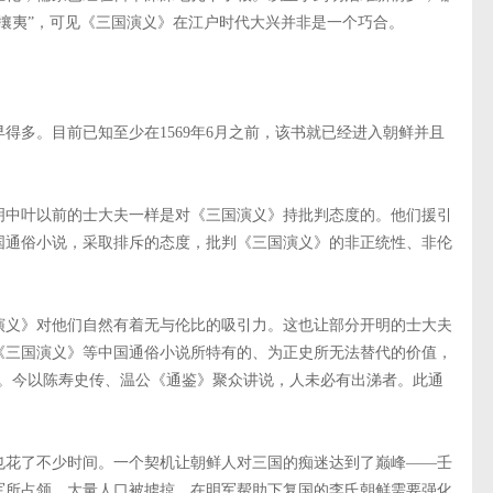
攘夷”，可见《三国演义》在江户时代大兴并非是一个巧合。
得多。目前已知至少在1569年6月之前，该书就已经进入朝鲜并且
明中叶以前的士大夫一样是对《三国演义》持批判态度的。他们援引
国通俗小说，采取排斥的态度，批判《三国演义》的非正统性、非伦
演义》对他们自然有着无与伦比的吸引力。这也让部分开明的士大夫
《三国演义》等中国通俗小说所特有的、为正史所无法替代的价值，
乎。今以陈寿史传、温公《通鉴》聚众讲说，人未必有出涕者。此通
也花了不少时间。一个契机让朝鲜人对三国的痴迷达到了巅峰——壬
军所占领，大量人口被掳掠。在明军帮助下复国的李氏朝鲜需要强化