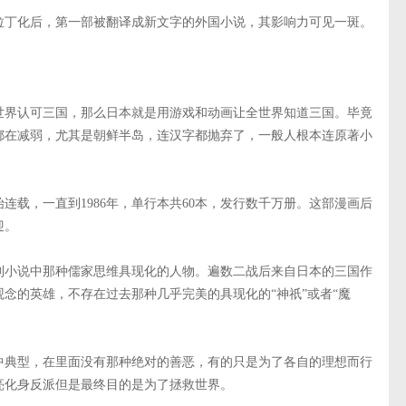
拉丁化后，第一部被翻译成新文字的外国小说，其影响力可见一斑。
世界认可三国，那么日本就是用游戏和动画让全世界知道三国。毕竟
都在减弱，尤其是朝鲜半岛，连汉字都抛弃了，一般人根本连原著小
始连载，一直到1986年，单行本共60本，发行数千万册。这部漫画后
迎。
到小说中那种儒家思维具现化的人物。遍数二战后来自日本的三国作
念的英雄，不存在过去那种几乎完美的具现化的“神祇”或者“魔
中典型，在里面没有那种绝对的善恶，有的只是为了各自的理想而行
亮化身反派但是最终目的是为了拯救世界。