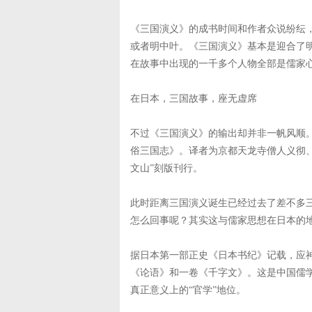
《三国演义》的成书时间和作者众说纷纭
或者明中叶。《三国演义》基本是迎合了
在故事中出现的一千多个人物全部是儒家
在日本，三国故事，座无虚席
不过《三国演义》的输出却并非一帆风顺
俗三国志》。译者为京都天龙寺僧人义彻、
文山”刻版刊行。
此时距离三国演义诞生已经过去了差不多
怎么回事呢？其实这与儒家思想在日本的
据日本第一部正史《日本书纪》记载，应神
《论语》和一卷《千字文》。这是中国儒
真正意义上的“官学”地位。