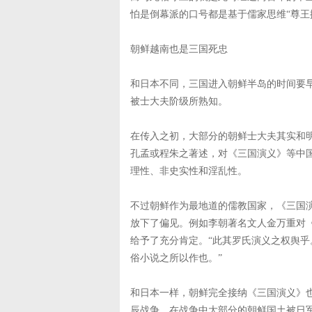
怕是倒幕派的口号都是基于儒家思维“尊王
朝鲜越南也是三国死忠
和日本不同，三国进入朝鲜半岛的时间要早
被士大夫阶级所熟知。
在传入之初，大部分的朝鲜士大夫其实和
孔孟或程朱之著述，对《三国演义》等中
理性、非史实性和淫乱性。
不过朝鲜作为最地道的儒教国家，《三国
放下了偏见。例如李朝著名文人金万重对
给予了充分肯定。“此其罗氏演义之权舆
俗小说之所以作也。”
和日本一样，朝鲜完全接纳《三国演义》
辰战争。在战争中大部分的朝鲜国土被日