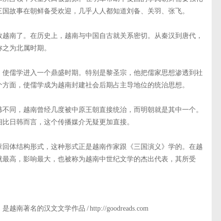
三国故事在朝鲜备受欢迎，几乎人人都知道刘备、关羽、张飞。
数越南了。在历史上，越南与中国自古就关系密切。从秦汉到唐代，
称之为北属时期。
，使儒学进入一个鼎盛时期。特别是黎圣宗，他把儒家思想渗透到社
个方面，使儒学成为越南封建社会后期占主导地位的统治思想。
韩不同，越南曾经几度被中原王朝直接统治，而明朝就是其中一个。
相比日韩而言，这个传播媒介无疑更加直接。
章回体结构形式，这种形式正是越南作家跟《三国演义》学的。在越
就最高，影响最大，也被称为越南中世纪文学的杰出代表，其所受
汉文文学作品 / http://goodreads.com