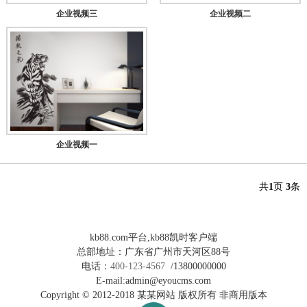
企业视频三
企业视频二
企业视频一
共
1
页
3
条
kb88.com平台,kb88凯时客户端
总部地址：广东省广州市天河区88号
电话：
400-123-4567
/13800000000
E-mail:admin@eyoucms.com
Copyright © 2012-2018 某某网站 版权所有 非商用版本